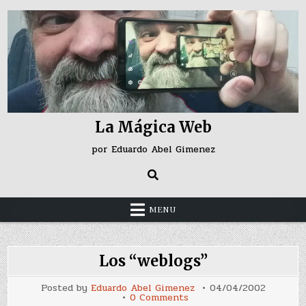
Skip
to
content
La Mágica Web
por Eduardo Abel Gimenez
MENU
Los “weblogs”
Posted by
Eduardo Abel Gimenez
04/04/2002
on
0 Comments