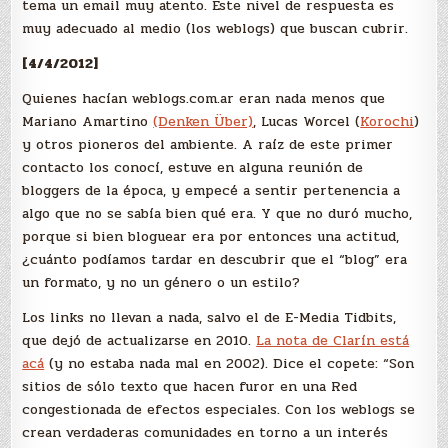
tema un email muy atento. Este nivel de respuesta es
muy adecuado al medio (los weblogs) que buscan cubrir.
[4/4/2012]
Quienes hacían weblogs.com.ar eran nada menos que
Mariano Amartino
(Denken Über)
, Lucas Worcel (
Korochi
)
y otros pioneros del ambiente. A raíz de este primer
contacto los conocí, estuve en alguna reunión de
bloggers de la época, y empecé a sentir pertenencia a
algo que no se sabía bien qué era. Y que no duró mucho,
porque si bien bloguear era por entonces una actitud,
¿cuánto podíamos tardar en descubrir que el “blog” era
un formato, y no un género o un estilo?
Los links no llevan a nada, salvo el de E-Media Tidbits,
que dejó de actualizarse en 2010.
La nota de Clarín está
acá
(y no estaba nada mal en 2002). Dice el copete: “Son
sitios de sólo texto que hacen furor en una Red
congestionada de efectos especiales. Con los weblogs se
crean verdaderas comunidades en torno a un interés