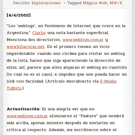
Los
Sección:
Exploraciones
Tagged
Mágica Web
,
MW+X
“weblogs”
[4/4/2002]
“Los ‘weblogs’, un fenómeno de Internet que crece en la
Argentina.”
Clarín
; una nota bastante superficial.
Menciona dos directorios,
www.weblogs.com.ar
y
www.bitacoras.net
. En el primero tienen un vicio
imperdonable: cuando uno clickea para visitar un weblog
de la lista, hacen que siga apareciendo la dirección de
ellos; así, parece que ellos alojaran el weblog en cuestión
(lo cual no es el caso), e impiden que uno pueda hacer un
link con facilidad. (Artículo descubierto vía
E-Media
Tidbits
.)
Actualización:
Es una alegría ver que en
www.weblogs.com.ar
eliminaron el “feature” que nombré
más arriba, apenas minutos después de enviarles mi
crítica al respecto. Además, me escribieron sobre el