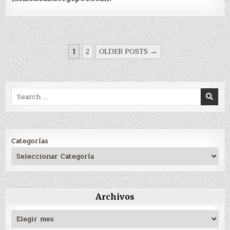
PAGINACIÓN
1
2
OLDER POSTS →
DE
ENTRADAS
Search
for:
Categorías
Archivos
Archivos