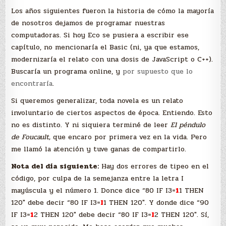
Los años siguientes fueron la historia de cómo la mayoría
de nosotros dejamos de programar nuestras
computadoras. Si hoy Eco se pusiera a escribir ese
capítulo, no mencionaría el Basic (ni, ya que estamos,
modernizaría el relato con una dosis de JavaScript o C++).
Buscaría un programa online, y
por supuesto que lo
encontraría
.
Si queremos generalizar, toda novela es un relato
involuntario de ciertos aspectos de época. Entiendo. Esto
no es distinto. Y ni siquiera terminé de leer
El péndulo
de Foucault,
que encaro por primera vez en la vida. Pero
me llamó la atención y tuve ganas de compartirlo.
Nota del día siguiente:
Hay dos errores de tipeo en el
código, por culpa de la semejanza entre la letra I
mayúscula y el número 1. Donce dice “80 IF I3=
1
1 THEN
120″ debe decir “80 IF I3=
I
1 THEN 120″. Y donde dice “90
IF I3=
1
2 THEN 120″ debe decir “80 IF I3=
I
2 THEN 120″. Sí,