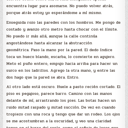
encuentra lugar para asomarse. No puedo volver atrás,
porque atrás estoy yo esperándome a mí mismo.
Enseguida rozo las paredes con los hombros. Me pongo de
costado y avanzo otro metro hasta chocar con el límite.
No puedo ir más allá, aunque la calle continúa
angostándose hasta alcanzar la abstracción
geométrica. Paso la mano por la pared. El dedo índice
toca un hueco blando, escarba, lo convierte en agujero.
Meto el puño entero, empujo hacia arriba para hacer un
surco en los ladrillos. Agrego la otra mano, y entre las
dos hago que la pared se abra. Entro.
Al otro lado está oscuro. Huele a pasto recién cortado. El
piso es pegajoso, parece barro. Camino con las manos
delante de mí, arrastrando los pies. Las botas hacen un
ruido mitad raspado y mitad succión. De vez en cuando
tropiezo con una roca y tengo que dar un rodeo. Los ojos
se me acostumbran a la oscuridad, y veo una claridad
tenue en el barro del suelo, como el reflejo de luces que