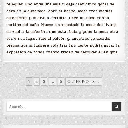
pliegues. Enciende una vela y deja caer cinco gotas de
cera en la almohada. Abre el horno, mete tres medias
diferentes y vuelve a cerrarlo. Hace un nudo con la
cortina del baño. Mueve a un costado la mesa del living,
da vuelta la alfombra que está abajo y pone la mesa otra
vez en su lugar. Sale al balcón y, mientras se decide,
piensa que si hubiera vida tras la muerte podría mirar la
expresión de todos cuando tratan de resolver el enigma.
PAGINACIÓN
1
2
3
…
5
OLDER POSTS →
DE
ENTRADAS
Search
for: