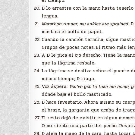
el tiempo.
D lo arrastra con la mano hasta tenerlo 
lengua.
Marathon runner, my ankles are sprained.
D 
mastica el bollo de papel.
Cuando la canción termina, sigue mastic
Grupos de pocas notas. El ritmo, más len
A D le pica el ojo derecho. Tiene la mano
que la lágrima resbale.
La lágrima se desliza sobre el puente de l
mismo tiempo, D traga.
Voz áspera:
You’ve got to take me home, you
dónde baja el bollo masticado.
D hace inventario. Ahora mismo su cuerpo
el brazo, la garganta que acaba de traga
El resto dejó de existir en algún moment
O no: siente una parte del pecho. Respir
D aleja la mano de la cara, hasta tocar l