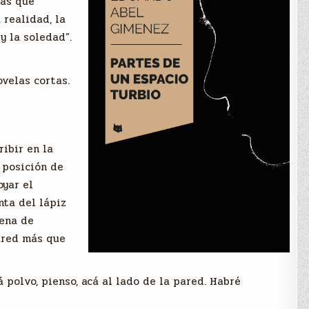
tas que
 realidad, la
y la soledad”.
ovelas cortas.
ibir en la
 posición de
oyar el
nta del lápiz
dena de
pared más que
polvo, pienso, acá al lado de la pared. Habré