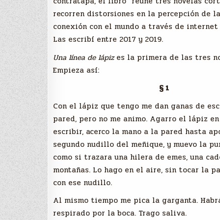
contratapa, el libro “reúne tres novelas cor
recorren distorsiones en la percepción de la
conexión con el mundo a través de internet 
Las escribí entre 2017 y 2019.
Una línea de lápiz
es la primera de las tres n
Empieza así:
§ 1
Con el lápiz que tengo me dan ganas de escr
pared, pero no me animo. Agarro el lápiz en
escribir, acerco la mano a la pared hasta ap
segundo nudillo del meñique, y muevo la pu
como si trazara una hilera de emes, una ca
montañas. Lo hago en el aire, sin tocar la 
con ese nudillo.
Al mismo tiempo me pica la garganta. Habrá 
respirado por la boca. Trago saliva.