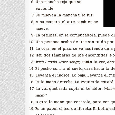
Una mancha roja que se
extiende.
Se mueven la mancha y la luz.
A su manera, el aire también se
mueve.
La playlist, en la computadora, puede du
Una persona acaba de irse sin ruido por 
La otra, en el piso, se va muriendo de a 
Hay dos lámparas de pie encendidas. No
Wish I could write songs,
canta la voz,
abou
El pecho contra el suelo, cara hacia la d
Levanta el índice. Lo baja. Levanta el ma
Es la mano derecha. La izquierda estará a
La voz quebrada copia el temblor.
Whenev
nice?”
D gira la mano que controla, para ver qu
Es un papel chico, de libreta. El bollo