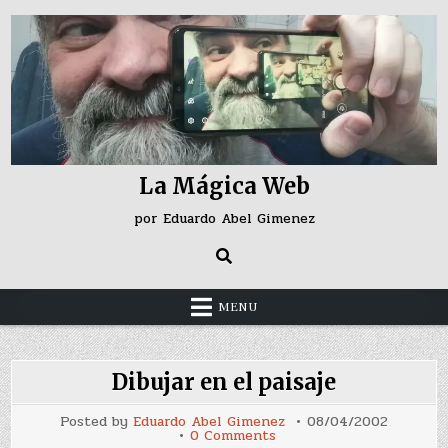
Skip
to
content
La Mágica Web
por Eduardo Abel Gimenez
MENU
Dibujar en el paisaje
Posted by
Eduardo Abel Gimenez
08/04/2002
on
0 Comments