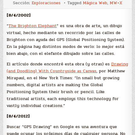
Dibujar
Sección:
Exploraciones
Tagged
Mágica Web
,
MW+X
en
el
paisaje
[8/4/2002]
“
The Brighton Elephant
” es una obra de arte
,
un dibujo
virtual, hecho mediante un recorrido por las calles de
Brighton con ayuda del GPS (Global Positioning System).
En la página hay distintos modos de verlo: lo mejor está
bien abajo, con el elefante dibujado sobre las calles.
El artículo donde encontré esta obra (y otras) es
Drawing
(and Doodling) With Countryside as Canvas
, por Matthew
Mirapaul, en el New York Times: “In small but growing
numbers, digital artists are making the Global
Positioning System their brush or pencil. Like
traditional artists, each employs this technology for
vastly individual creations.”
[8/4/2012]
Buscar “GPS Drawing” en Google es una aventura que
puede ocupar los próximos días de cualquier persona. No