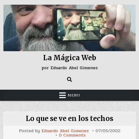
Skip
to
content
La Mágica Web
por Eduardo Abel Gimenez
MENU
Lo que se ve en los techos
Posted by
Eduardo Abel Gimenez
07/05/2002
on
0 Comments