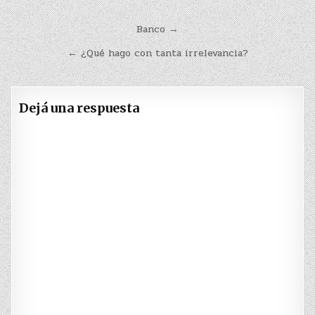
Navegación
Banco →
de
← ¿Qué hago con tanta irrelevancia?
entradas
Dejá una respuesta