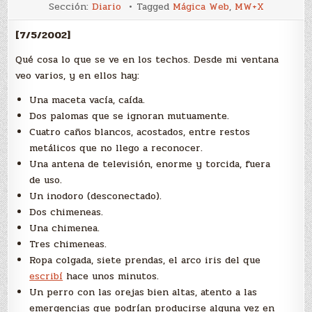
Lo
Sección:
Diario
Tagged
Mágica Web
,
MW+X
que
se
ve
[7/5/2002]
en
los
techos
Qué cosa lo que se ve en los techos. Desde mi ventana
veo varios, y en ellos hay:
Una maceta vacía, caída.
Dos palomas que se ignoran mutuamente.
Cuatro caños blancos, acostados, entre restos
metálicos que no llego a reconocer.
Una antena de televisión, enorme y torcida, fuera
de uso.
Un inodoro (desconectado).
Dos chimeneas.
Una chimenea.
Tres chimeneas.
Ropa colgada, siete prendas, el arco iris del que
escribí
hace unos minutos.
Un perro con las orejas bien altas, atento a las
emergencias que podrían producirse alguna vez en