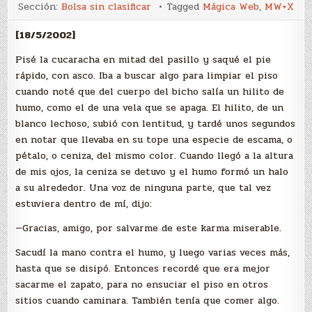
Karma
Sección:
Bolsa sin clasificar
Tagged
Mágica Web
,
MW+X
[18/5/2002]
Pisé la cucaracha en mitad del pasillo y saqué el pie
rápido, con asco. Iba a buscar algo para limpiar el piso
cuando noté que del cuerpo del bicho salía un hilito de
humo, como el de una vela que se apaga. El hilito, de un
blanco lechoso, subió con lentitud, y tardé unos segundos
en notar que llevaba en su tope una especie de escama, o
pétalo, o ceniza, del mismo color. Cuando llegó a la altura
de mis ojos, la ceniza se detuvo y el humo formó un halo
a su alrededor. Una voz de ninguna parte, que tal vez
estuviera dentro de mí, dijo:
—Gracias, amigo, por salvarme de este karma miserable.
Sacudí la mano contra el humo, y luego varias veces más,
hasta que se disipó. Entonces recordé que era mejor
sacarme el zapato, para no ensuciar el piso en otros
sitios cuando caminara. También tenía que comer algo.