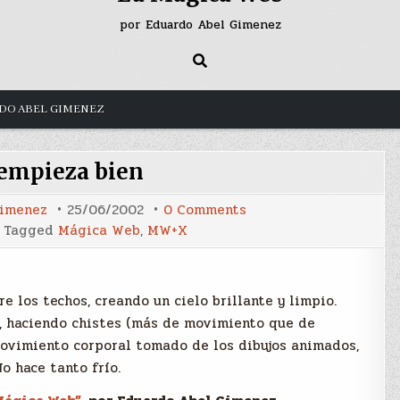
por Eduardo Abel Gimenez
DO ABEL GIMENEZ
 empieza bien
on
Gimenez
25/06/2002
0 Comments
El
Tagged
Mágica Web
,
MW+X
día
empieza
bien
re los techos, creando un cielo brillante y limpio.
r, haciendo chistes (más de movimiento que de
ovimiento corporal tomado de los dibujos animados,
o hace tanto frío.