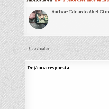
Publicado en
“MW+X: Hace diez años en la 
Author:
Eduardo Abel Gi
Navegación
← Frío / calor
de
entradas
Dejá una respuesta