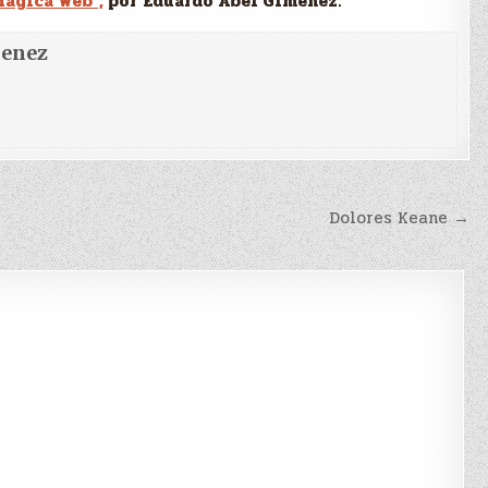
Mágica Web”,
por Eduardo Abel Gimenez.
menez
Dolores Keane →