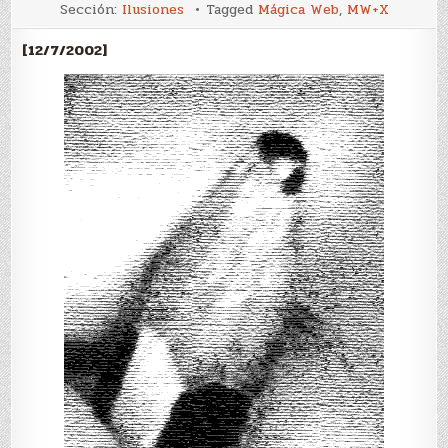
El
Sección:
Ilusiones
Tagged
Mágica Web
,
MW+X
lápiz
visto
desde
[12/7/2002]
la
letra