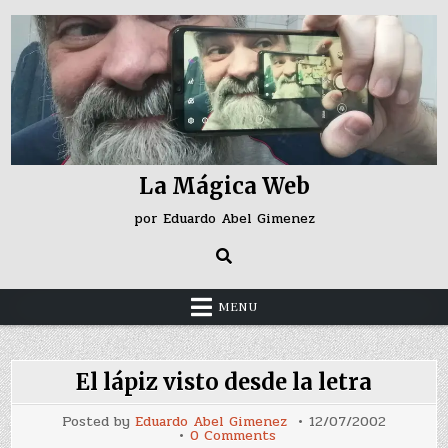
Skip
to
content
La Mágica Web
por Eduardo Abel Gimenez
MENU
El lápiz visto desde la letra
Posted by
Eduardo Abel Gimenez
12/07/2002
on
0 Comments