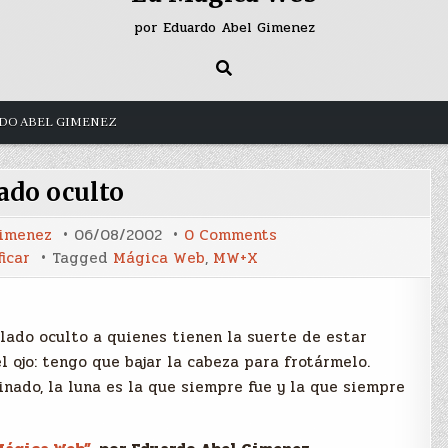
por Eduardo Abel Gimenez
DO ABEL GIMENEZ
lado oculto
on
Gimenez
06/08/2002
0 Comments
El
ficar
Tagged
Mágica Web
,
MW+X
lado
oculto
 lado oculto a quienes tienen la suerte de estar
 ojo: tengo que bajar la cabeza para frotármelo.
nado, la luna es la que siempre fue y la que siempre