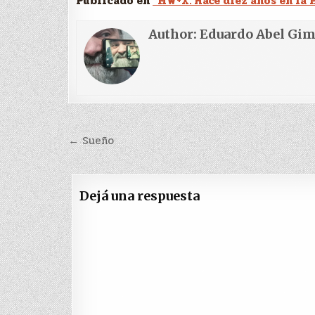
Publicado en
“MW+X: Hace diez años en la 
Author:
Eduardo Abel Gi
Navegación
← Sueño
de
entradas
Dejá una respuesta