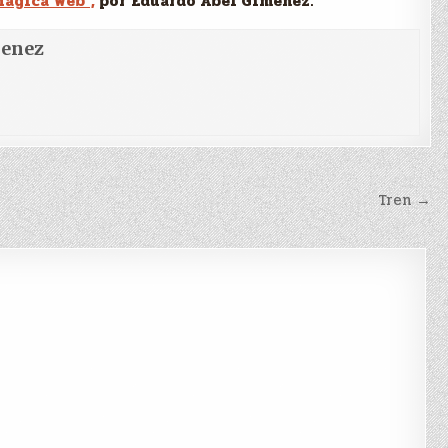
Mágica Web”,
por Eduardo Abel Gimenez.
menez
Tren →