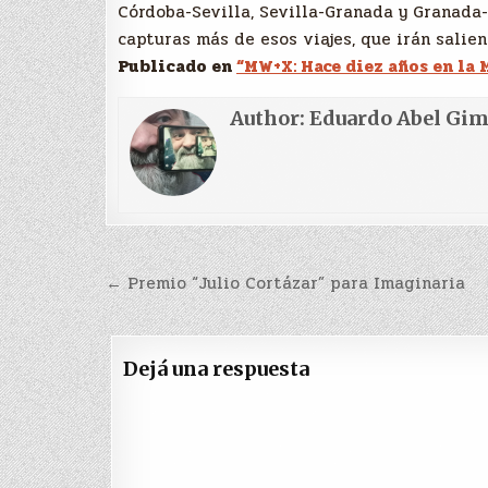
Córdoba-Sevilla, Sevilla-Granada y Granada
capturas más de esos viajes, que irán salien
Publicado en
“MW+X: Hace diez años en la 
Author:
Eduardo Abel Gi
Navegación
← Premio “Julio Cortázar” para Imaginaria
de
entradas
Dejá una respuesta