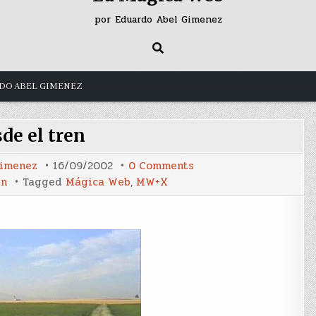
por Eduardo Abel Gimenez
DO ABEL GIMENEZ
de el tren
on
Gimenez
16/09/2002
0 Comments
Desde
en
Tagged
Mágica Web
,
MW+X
el
tren