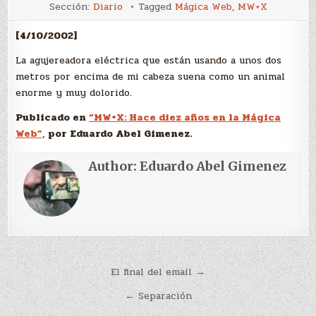
Animal
Sección:
Diario
Tagged
Mágica Web
,
MW+X
[4/10/2002]
La agujereadora eléctrica que están usando a unos dos
metros por encima de mi cabeza suena como un animal
enorme y muy dolorido.
Publicado en
“MW+X: Hace diez años en la Mágica
Web”,
por Eduardo Abel Gimenez.
Author:
Eduardo Abel Gimenez
Navegación
El final del email →
de
← Separación
entradas