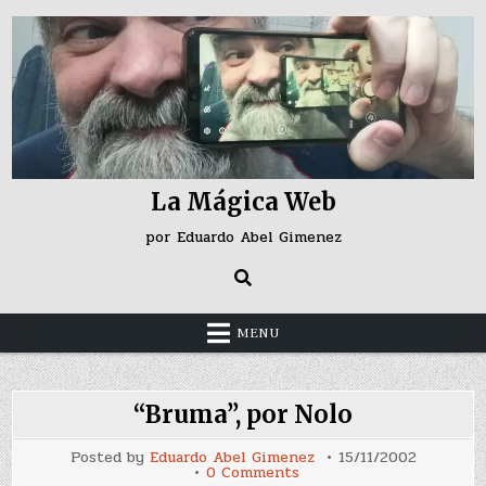
Skip
to
content
La Mágica Web
por Eduardo Abel Gimenez
MENU
“Bruma”, por Nolo
Posted by
Eduardo Abel Gimenez
15/11/2002
on
0 Comments