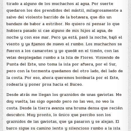
tirado a alguno de los muchachos al agua. Por suerte
quedaron los dos prendidos del mástil, milagrosamente a
salvo del violento barrido de la botavara, que dio un
bandazo de babor a estribor. No quiero ni pensar lo que
hubiera pasado si cae alguno de mis hijos al agua, de
noche y con ese mar. Pero ya está, pasó la noche, bajó el
viento y ya fijamos de nuevo el rumbo. Los muchachos se
fueron a los camarotes y yo quedé en el timón, con las
velas desplegadas rumbo a la Isla de Flores. Viniendo de
Punta del Este, uno toma la isla por afuera, por el Sur,
pero con la tormenta quedamos del otro lado, del lado de
la costa. Por eso, ahora queremos bordearla por el Este,
rodearla y poner proa hacia el Buceo.
Desde atrás me llegan los graznidos de unas gaviotas. Me
doy vuelta, las sigo oyendo pero no las veo, no veo la
costa. Desde la tierra avanza una bruma densa que recién
descubro. Muy pronto, lo único que percibo son los
graznidos de las gaviotas, que ya pasaron y se alejan. El
barco sigue su camino lento y silencioso rumbo a la isla