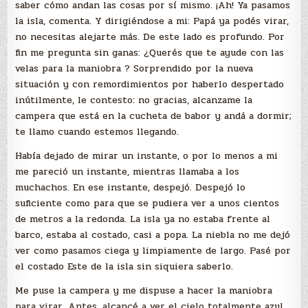
saber cómo andan las cosas por sí mismo. ¡Ah! Ya pasamos
la isla, comenta. Y dirigiéndose a mi: Papá ya podés virar,
no necesitas alejarte más. De este lado es profundo. Por
fin me pregunta sin ganas: ¿Querés que te ayude con las
velas para la maniobra ? Sorprendido por la nueva
situación y con remordimientos por haberlo despertado
inútilmente, le contesto: no gracias, alcanzame la
campera que está en la cucheta de babor y andá a dormir;
te llamo cuando estemos llegando.
Había dejado de mirar un instante, o por lo menos a mi
me pareció un instante, mientras llamaba a los
muchachos. En ese instante, despejó. Despejó lo
suficiente como para que se pudiera ver a unos cientos
de metros a la redonda. La isla ya no estaba frente al
barco, estaba al costado, casi a popa. La niebla no me dejó
ver como pasamos ciega y limpiamente de largo. Pasé por
el costado Este de la isla sin siquiera saberlo.
Me puse la campera y me dispuse a hacer la maniobra
para virar. Antes, alcancé a ver el cielo totalmente azul