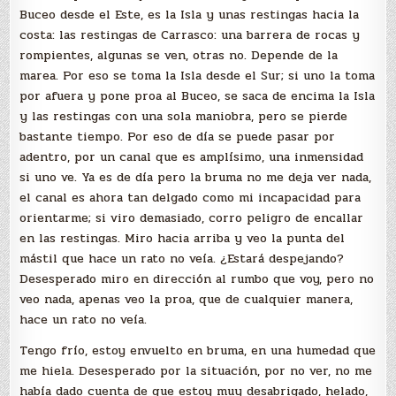
Buceo desde el Este, es la Isla y unas restingas hacia la
costa: las restingas de Carrasco: una barrera de rocas y
rompientes, algunas se ven, otras no. Depende de la
marea. Por eso se toma la Isla desde el Sur; si uno la toma
por afuera y pone proa al Buceo, se saca de encima la Isla
y las restingas con una sola maniobra, pero se pierde
bastante tiempo. Por eso de día se puede pasar por
adentro, por un canal que es amplísimo, una inmensidad
si uno ve. Ya es de día pero la bruma no me deja ver nada,
el canal es ahora tan delgado como mi incapacidad para
orientarme; si viro demasiado, corro peligro de encallar
en las restingas. Miro hacia arriba y veo la punta del
mástil que hace un rato no veía. ¿Estará despejando?
Desesperado miro en dirección al rumbo que voy, pero no
veo nada, apenas veo la proa, que de cualquier manera,
hace un rato no veía.
Tengo frío, estoy envuelto en bruma, en una humedad que
me hiela. Desesperado por la situación, por no ver, no me
había dado cuenta de que estoy muy desabrigado, helado,