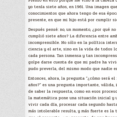
Pienso en esto porque me vino a la cabeza 
yo tenía siete años, en 1961. Una imagen que
conocimientos que ahora tengo de esa época
presente, en que mi hijo está por cumplir si
Después pensé: no, un momento, ¿por qué no 
cumplió siete años? La diferencia entre amba
incomprensible. No sólo en la política inter
ciencia y el arte, sino en la vida de todos 
cada persona. Tan inmensa y tan incomprensi
golpe darse cuenta de que mi padre ha vivi
pudo preverla, del mismo modo que nadie e
Entonces, ahora, la pregunta “¿cómo será el 
años?” es una pregunta importante, válida, 
de saber la respuesta, como en esos proceso
la matemática pone una situación inicial y 
vivir cada día, procesar cada segundo hast
más intolerable resulta, y más fuerte es la 