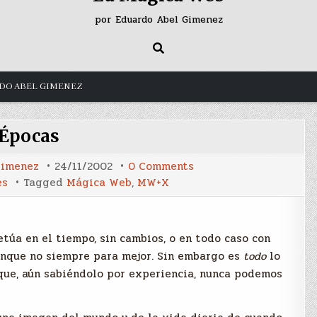
por Eduardo Abel Gimenez
DO ABEL GIMENEZ
Épocas
on
Gimenez
24/11/2002
0 Comments
Épocas
es
Tagged
Mágica Web
,
MW+X
túa en el tiempo, sin cambios, o en todo caso con
aunque no siempre para mejor. Sin embargo es
todo
lo
que, aún sabiéndolo por experiencia, nunca podemos