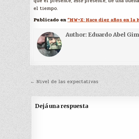
que el presente,
este
presente, de una buena
el tiempo.
Publicado en
“MW+X: Hace diez años en la 
Author:
Eduardo Abel Gi
Navegación
← Nivel de las expectativas
de
entradas
Dejá una respuesta