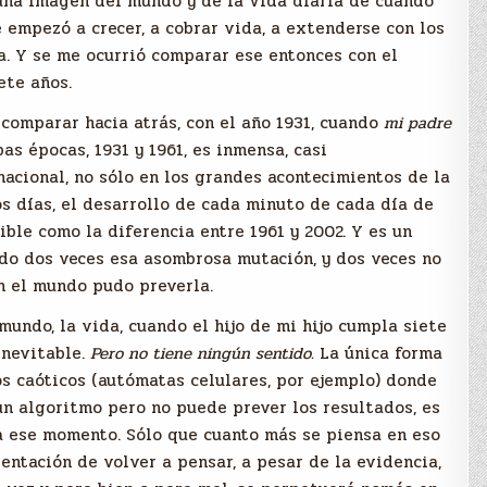
una imagen del mundo y de la vida diaria de cuando
 empezó a crecer, a cobrar vida, a extenderse con los
. Y se me ocurrió comparar ese entonces con el
ete años.
comparar hacia atrás, con el año 1931, cuando
mi padre
s épocas, 1931 y 1961, es inmensa, casi
nacional, no sólo en los grandes acontecimientos de la
los días, el desarrollo de cada minuto de cada día de
ble como la diferencia entre 1961 y 2002. Y es un
do dos veces esa asombrosa mutación, y dos veces no
n el mundo pudo preverla.
mundo, la vida, cuando el hijo de mi hijo cumpla siete
inevitable.
Pero no tiene ningún sentido.
La única forma
s caóticos (autómatas celulares, por ejemplo) donde
un algoritmo pero no puede prever los resultados, es
a ese momento. Sólo que cuanto más se piensa en eso
tentación de volver a pensar, a pesar de la evidencia,