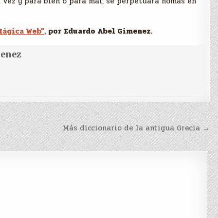
 vez y para bien o para mal, se perpetuará nomás en
Mágica Web”,
por Eduardo Abel Gimenez.
menez
Más diccionario de la antigua Grecia →