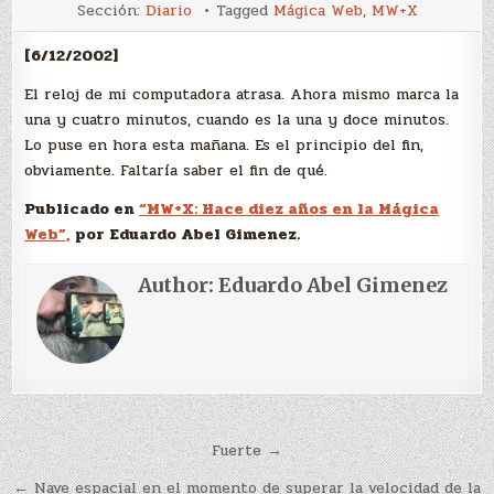
Atrasa
Sección:
Diario
Tagged
Mágica Web
,
MW+X
[6/12/2002]
El reloj de mi computadora atrasa. Ahora mismo marca la
una y cuatro minutos, cuando es la una y doce minutos.
Lo puse en hora esta mañana. Es el principio del fin,
obviamente. Faltaría saber el fin de qué.
Publicado en
“MW+X: Hace diez años en la Mágica
Web”,
por Eduardo Abel Gimenez.
Author:
Eduardo Abel Gimenez
Navegación
Fuerte →
de
← Nave espacial en el momento de superar la velocidad de la