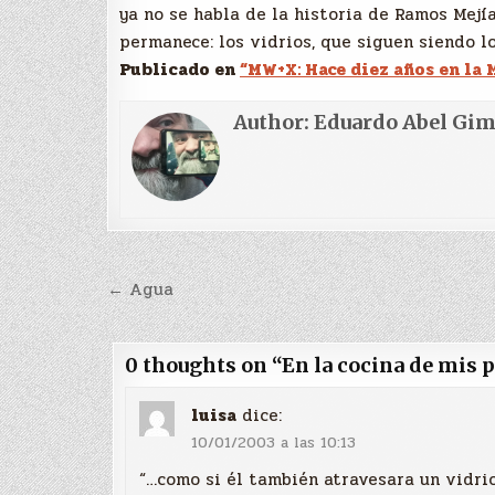
ya no se habla de la historia de Ramos Mejía
permanece: los vidrios, que siguen siendo l
Publicado en
“MW+X: Hace diez años en la 
Author:
Eduardo Abel Gi
Navegación
← Agua
de
entradas
0 thoughts on “
En la cocina de mis 
luisa
dice:
10/01/2003 a las 10:13
“…como si él también atravesara un vidrio