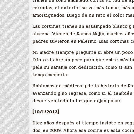
tienen un tono ahumado, con la virtud de a
cerradas, el exterior se ve más tenue, más 
amortiguados. Luego de un rato el color ma
Las cortinas tienen un estampado blanco y r
alacena. Vienen de Ramos Mejía, muchos año
padres tuvieron en Palermo. Esas cortinas c
Mi madre siempre pregunta si abre un poco p
frío, o si abre un poco para que entre más lu
pela su naranja con dedicación, como si aún
tengo memoria.
Hablamos de médicos y de la historia de Ra
avanzando y no regresa, como si él también 
devuelven toda la luz que dejan pasar.
[10/1/2013]
Diez años después el tiempo insiste en segu
dos, en 2009. Ahora esa cocina es esta cocina