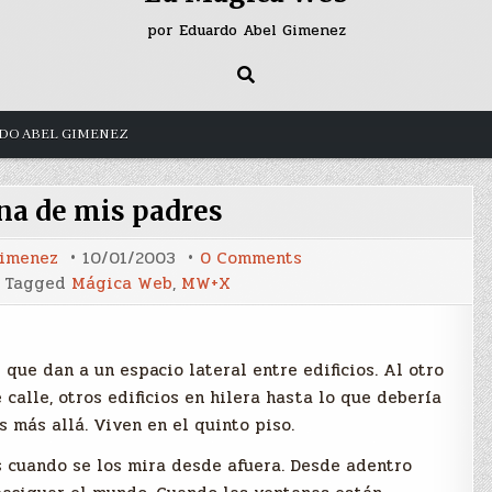
por Eduardo Abel Gimenez
DO ABEL GIMENEZ
ina de mis padres
on
Gimenez
10/01/2003
0 Comments
En
Tagged
Mágica Web
,
MW+X
la
cocina
de
mis
padres
que dan a un espacio lateral entre edificios. Al otro
 calle, otros edificios en hilera hasta lo que debería
s más allá. Viven en el quinto piso.
s cuando se los mira desde afuera. Desde adentro