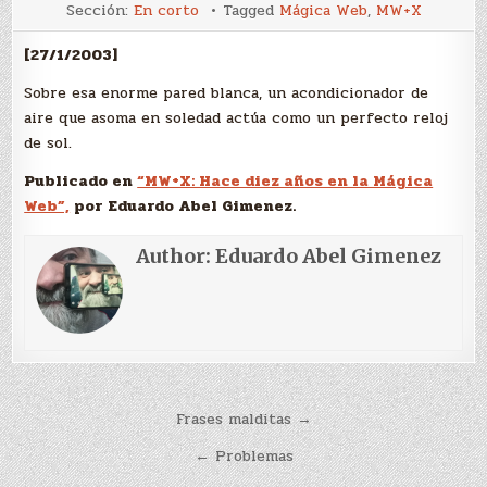
Reloj
Sección:
En corto
Tagged
Mágica Web
,
MW+X
[27/1/2003]
Sobre esa enorme pared blanca, un acondicionador de
aire que asoma en soledad actúa como un perfecto reloj
de sol.
Publicado en
“MW+X: Hace diez años en la Mágica
Web”,
por Eduardo Abel Gimenez.
Author:
Eduardo Abel Gimenez
Navegación
Frases malditas →
de
← Problemas
entradas