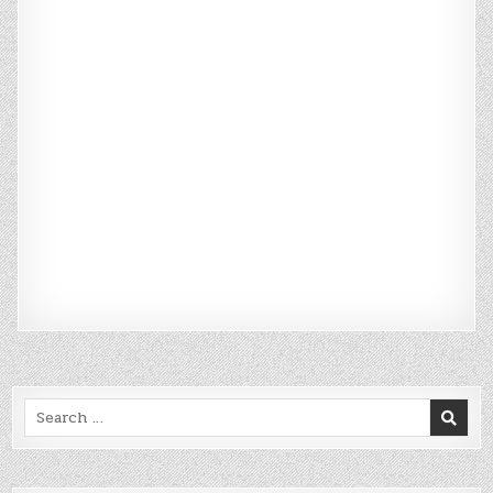
Search
for: