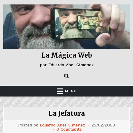
Skip
to
content
La Mágica Web
por Eduardo Abel Gimenez
MENU
La Jefatura
Posted by
Eduardo Abel Gimenez
25/02/2003
on
0 Comments