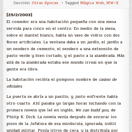
La
Sección:
Otras épocas
Tagged
Mágica Web
,
MW+X
Jefatura
[25/2/2003]
El comedor era una habitación pequeña con una mesa
servida para cinco en el centro. En medio de la mesa,
sobre el mantel blanco, había un vaso de vidrio con dos
flores artificiales. La ventana daba a un jardín, el jardín a
un sendero de cemento, el sendero a una extensión de
pasto verde y bien cortado, y el pasto a la alambrada. Más
allá de la alambrada estaba ese mundo irreal en que la
gente era libre.
La habitación recibía el pomposo nombre de
casino de
oficiales.
La puerta se abría a un pasillo, y justo enfrente había
otro cuarto. Ahí pasaba yo largas horas luchando con la
primera novela que leí en inglés,
We can build you,
de
Philip K. Dick. La novela venía después de encerar los
pisos de la Jefatura de esa minúscula, ignorada, inútil
unidad militar. Ponía litros de cera, y la distribuía por