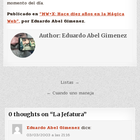
momento del día.
Publicado en
“MW+X: Hace diez años en la Mágica
Web”,
por Eduardo Abel Gimenez.
Author:
Eduardo Abel Gimenez
Navegación
Listas →
de
← Cuando uno maneja
entradas
0 thoughts on “
La Jefatura
”
Eduardo Abel Gimenez
dice:
03/03/2003 a las 21:16