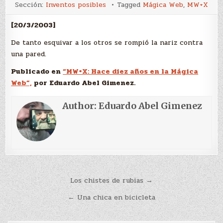
Esquivar
Sección:
Inventos posibles
Tagged
Mágica Web
,
MW+X
[20/3/2003]
De tanto esquivar a los otros se rompió la nariz contra
una pared.
Publicado en
“MW+X: Hace diez años en la Mágica
Web”,
por Eduardo Abel Gimenez.
Author:
Eduardo Abel Gimenez
Navegación
Los chistes de rubias →
de
← Una chica en bicicleta
entradas