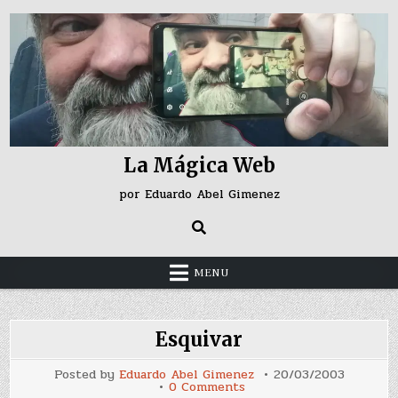
Skip
to
content
La Mágica Web
por Eduardo Abel Gimenez
MENU
Esquivar
Posted by
Eduardo Abel Gimenez
20/03/2003
on
0 Comments