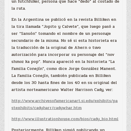
un hitchhiker, persona que hace “dedo” al costado de
la ruta.
En la Argentina se publicó en la revista Billiken en
la tira llamada “Jopito y Calvete”, que luego pasó a
ser “Sansón” tomando el nombre de un personaje
secundario de la misma. No sé si esta historieta era
la traducción de la original de Ahern o tuvo
autorización para incorporar su personaje del “nov
shmoz ka pop”. Nunca apareció en la historieta “La
Familia Conejín”, como dice Jorge González Manent.
La Familia Conejín, también publicada en Billiken
desde los 30 hasta fines de los 40 en su original del
artista norteamericano Walter Harrison Cady, ver:
http://www.archivesofamericanart.si.edu/exhibits/pa
stexhibits/cadyharr/cadywhar.htm
http://www.illustrationhouse.com/bios/cady_bio.html
Posteriormente, Billiken siguió publicando un