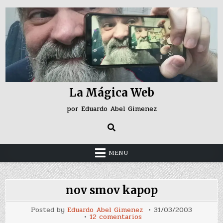
Skip
to
content
La Mágica Web
por Eduardo Abel Gimenez
MENU
nov smov kapop
Posted by
Eduardo Abel Gimenez
31/03/2003
en
12 comentarios