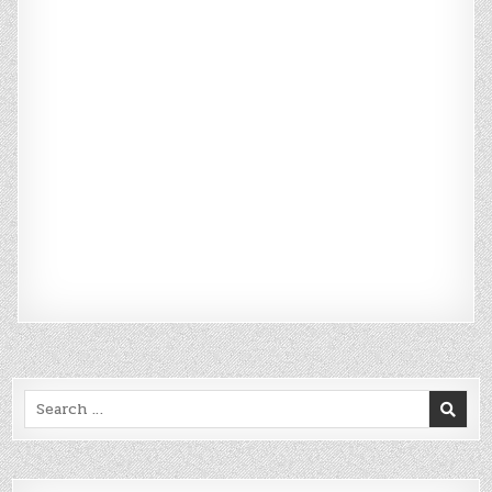
Search
for: