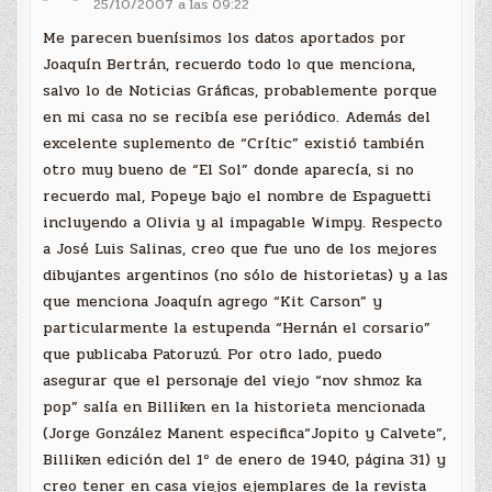
25/10/2007 a las 09:22
Me parecen buenísimos los datos aportados por
Joaquín Bertrán, recuerdo todo lo que menciona,
salvo lo de Noticias Gráficas, probablemente porque
en mi casa no se recibía ese periódico. Además del
excelente suplemento de “Crític” existió también
otro muy bueno de “El Sol” donde aparecía, si no
recuerdo mal, Popeye bajo el nombre de Espaguetti
incluyendo a Olivia y al impagable Wimpy. Respecto
a José Luis Salinas, creo que fue uno de los mejores
dibujantes argentinos (no sólo de historietas) y a las
que menciona Joaquín agrego “Kit Carson” y
particularmente la estupenda “Hernán el corsario”
que publicaba Patoruzú. Por otro lado, puedo
asegurar que el personaje del viejo “nov shmoz ka
pop” salía en Billiken en la historieta mencionada
(Jorge González Manent especifica“Jopito y Calvete”,
Billiken edición del 1º de enero de 1940, página 31) y
creo tener en casa viejos ejemplares de la revista