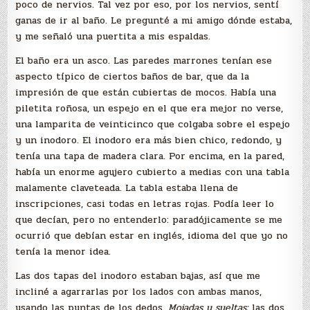
poco de nervios. Tal vez por eso, por los nervios, sentí
ganas de ir al baño. Le pregunté a mi amigo dónde estaba,
y me señaló una puertita a mis espaldas.
El baño era un asco. Las paredes marrones tenían ese
aspecto típico de ciertos baños de bar, que da la
impresión de que están cubiertas de mocos. Había una
piletita roñosa, un espejo en el que era mejor no verse,
una lamparita de veinticinco que colgaba sobre el espejo
y un inodoro. El inodoro era más bien chico, redondo, y
tenía una tapa de madera clara. Por encima, en la pared,
había un enorme agujero cubierto a medias con una tabla
malamente claveteada. La tabla estaba llena de
inscripciones, casi todas en letras rojas. Podía leer lo
que decían, pero no entenderlo: paradójicamente se me
ocurrió que debían estar en inglés, idioma del que yo no
tenía la menor idea.
Las dos tapas del inodoro estaban bajas, así que me
incliné a agarrarlas por los lados con ambas manos,
usando las puntas de los dedos.
Mojadas y sueltas:
las dos