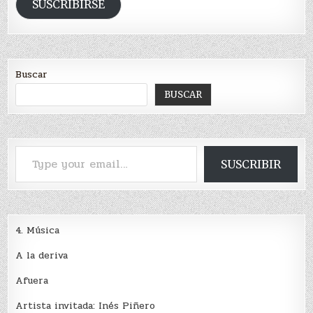
email
SUSCRIBIRSE
Buscar
BUSCAR
Type your email…
SUSCRIBIR
4. Música
A la deriva
Afuera
Artista invitada: Inés Piñero