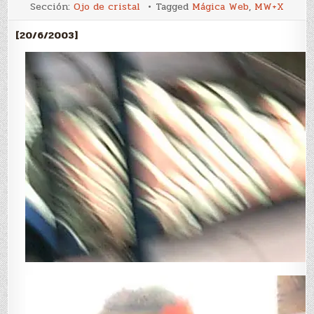
Saldos
Sección:
Ojo de cristal
Tagged
Mágica Web
,
MW+X
y
retazos
II
[20/6/2003]