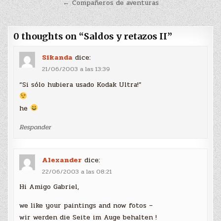
de
← Compañeros de aventuras
entradas
0 thoughts on “
Saldos y retazos II
”
Sikanda
dice:
21/06/2003 a las 13:39
“Si sólo hubiera usado Kodak Ultra!”
he
Responder
Alexander
dice:
22/06/2003 a las 08:21
Hi Amigo Gabriel,
we like your paintings and now fotos –
wir werden die Seite im Auge behalten !