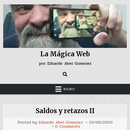
Skip
to
content
La Mágica Web
por Eduardo Abel Gimenez
MENU
Saldos y retazos II
Posted by
Eduardo Abel Gimenez
20/06/2003
on
0 Comments