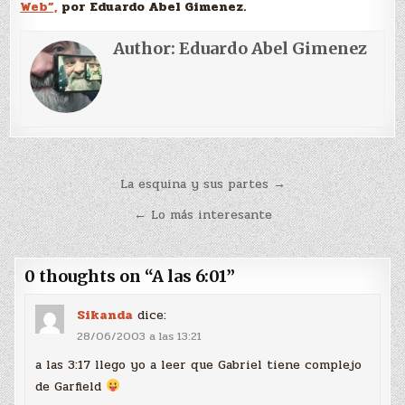
Web”,
por Eduardo Abel Gimenez.
Author:
Eduardo Abel Gimenez
Navegación
La esquina y sus partes →
de
← Lo más interesante
entradas
0 thoughts on “
A las 6:01
”
Sikanda
dice:
28/06/2003 a las 13:21
a las 3:17 llego yo a leer que Gabriel tiene complejo
de Garfield