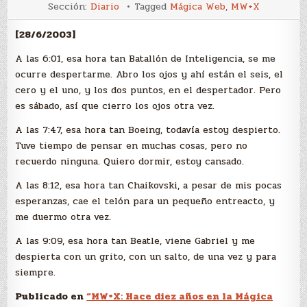
A
Sección:
Diario
Tagged
Mágica Web
,
MW+X
las
6:01
[28/6/2003]
A las 6:01, esa hora tan Batallón de Inteligencia, se me
ocurre despertarme. Abro los ojos y ahí están el seis, el
cero y el uno, y los dos puntos, en el despertador. Pero
es sábado, así que cierro los ojos otra vez.
A las 7:47, esa hora tan Boeing, todavía estoy despierto.
Tuve tiempo de pensar en muchas cosas, pero no
recuerdo ninguna. Quiero dormir, estoy cansado.
A las 8:12, esa hora tan Chaikovski, a pesar de mis pocas
esperanzas, cae el telón para un pequeño entreacto, y
me duermo otra vez.
A las 9:09, esa hora tan Beatle, viene Gabriel y me
despierta con un grito, con un salto, de una vez y para
siempre.
Publicado en
“MW+X: Hace diez años en la Mágica