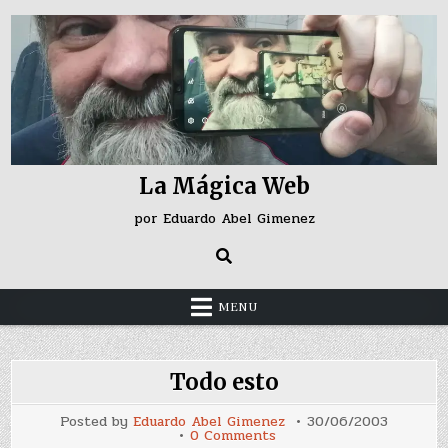
Skip
to
content
La Mágica Web
por Eduardo Abel Gimenez
MENU
Todo esto
Posted by
Eduardo Abel Gimenez
30/06/2003
on
0 Comments