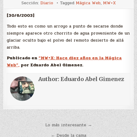
Todo
Sección:
Diario
Tagged
Mágica Web
,
MW+X
esto
[30/6/2003]
Todo esto es como un arroyo a punto de secarse donde
siempre aparece otro chorrito de agua proveniente de un
glaciar oculto bajo el polvo del remoto desierto de allá
arriba.
Publicado en
“MW+X: Hace diez años en la Mágica
Web”,
por Eduardo Abel Gimenez.
Author:
Eduardo Abel Gimenez
Navegación
Lo más interesante →
de
← Desde la cama