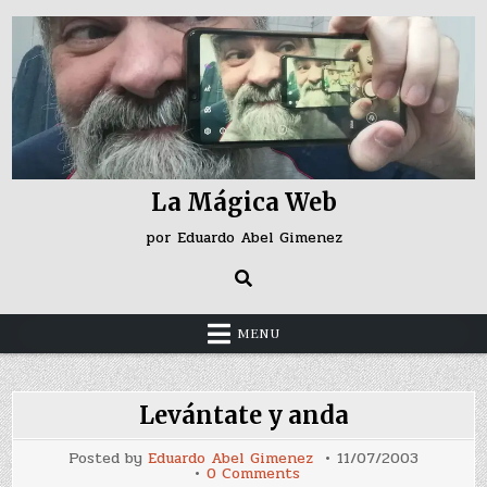
Skip
to
content
La Mágica Web
por Eduardo Abel Gimenez
MENU
Levántate y anda
Posted by
Eduardo Abel Gimenez
11/07/2003
on
0 Comments