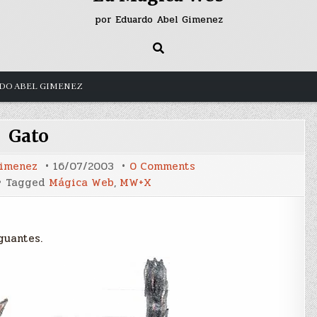
por Eduardo Abel Gimenez
DO ABEL GIMENEZ
Gato
on
Gimenez
16/07/2003
0 Comments
Gato
Tagged
Mágica Web
,
MW+X
guantes.