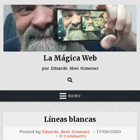
Skip
to
content
La Mágica Web
por Eduardo Abel Gimenez
MENU
Líneas blancas
Posted by
Eduardo Abel Gimenez
17/09/2003
on
0 Comments