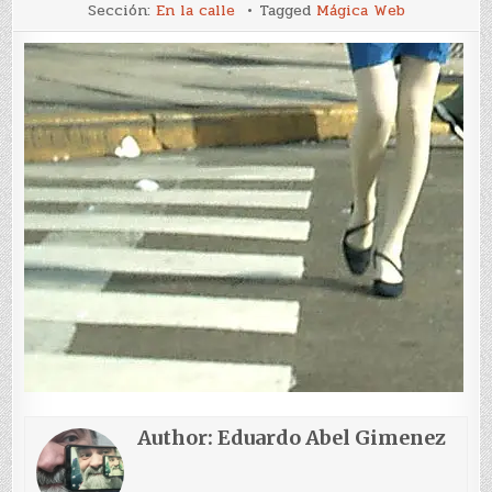
Líneas
Sección:
En la calle
Tagged
Mágica Web
blancas
Author:
Eduardo Abel Gimenez