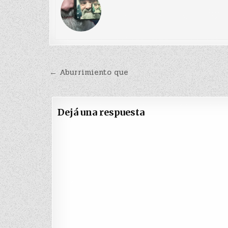
Navegación
← Aburrimiento que
de
entradas
Dejá una respuesta