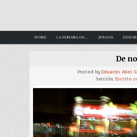
HOME
LA SEMANA DE…
JUEGOS
EDUAR
De no
Posted by
Eduardo Abel 
Sección:
Escrito c