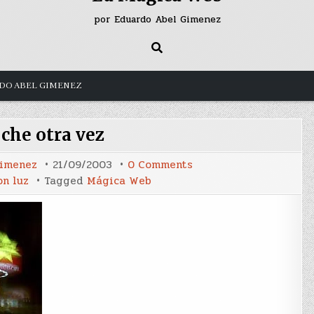
por Eduardo Abel Gimenez
DO ABEL GIMENEZ
che otra vez
on
Gimenez
21/09/2003
0 Comments
De
on luz
Tagged
Mágica Web
noche
otra
vez