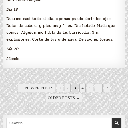
Día 19
Duermo casi todo el día. Apenas puedo abrir los ojos.
Dolor de cabeza y pies muy fríos. Día helado. Nada que
comer. Alguien me habla de las barricadas. Sin
explosiones. Corte de luz y de agua. De noche, fuegos.
Día 20
Sábado.
PAGINACIÓN
← NEWER POSTS
1
2
3
4
5
…
7
DE
OLDER POSTS →
ENTRADAS
Search
for: