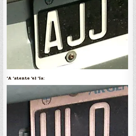
‘A ‘atente ‘el ‘ía: