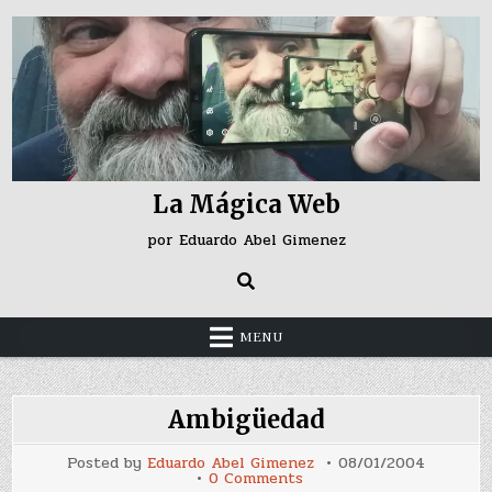
Skip
to
content
La Mágica Web
por Eduardo Abel Gimenez
MENU
Ambigüedad
Posted by
Eduardo Abel Gimenez
08/01/2004
on
0 Comments