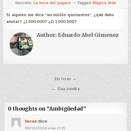
Ambigüedad
Sección:
La hora del payaso
Tagged
Mágica Web
Si alguien me dice “un millón quinientos”, ¿qué debo
anotar? ¿1.500.000? ¿O 1.000.500?
Author:
Eduardo Abel Gimenez
Navegación
En tiras →
de
← Una hiedra
entradas
0 thoughts on “
Ambigüedad
”
lucas
dice:
08/01/2004 a las 17:15