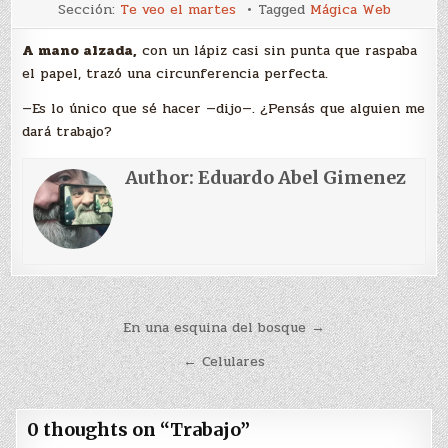
Trabajo
Sección:
Te veo el martes
Tagged
Mágica Web
A mano alzada,
con un lápiz casi sin punta que raspaba
el papel, trazó una circunferencia perfecta.
—Es lo único que sé hacer —dijo—. ¿Pensás que alguien me
dará trabajo?
Author:
Eduardo Abel Gimenez
Navegación
En una esquina del bosque →
de
← Celulares
entradas
0 thoughts on “
Trabajo
”