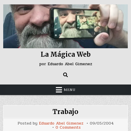
Skip
to
content
La Mágica Web
por Eduardo Abel Gimenez
MENU
Trabajo
Posted by
Eduardo Abel Gimenez
09/05/2004
on
0 Comments