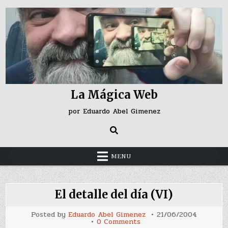
Skip
to
content
La Mágica Web
por Eduardo Abel Gimenez
MENU
El detalle del día (VI)
Posted by
Eduardo Abel Gimenez
21/06/2004
on
0 Comments