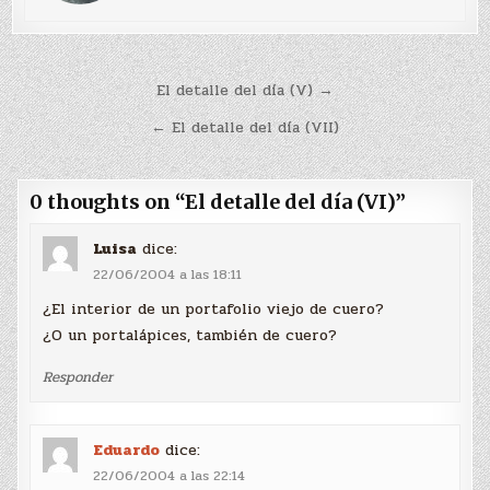
Navegación
El detalle del día (V) →
de
← El detalle del día (VII)
entradas
0 thoughts on “
El detalle del día (VI)
”
Luisa
dice:
22/06/2004 a las 18:11
¿El interior de un portafolio viejo de cuero?
¿O un portalápices, también de cuero?
Responder
Eduardo
dice:
22/06/2004 a las 22:14