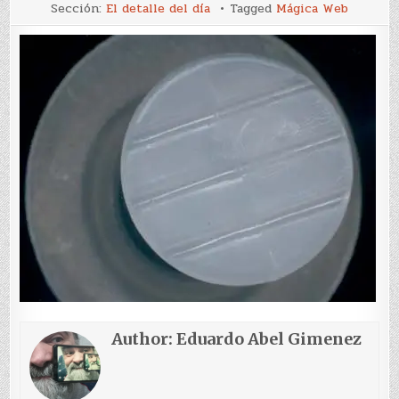
El
Sección:
El detalle del día
Tagged
Mágica Web
detalle
del
día
(XXII)
Author:
Eduardo Abel Gimenez