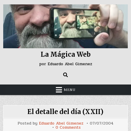
Skip
to
content
La Mágica Web
por Eduardo Abel Gimenez
MENU
El detalle del día (XXII)
Posted by
Eduardo Abel Gimenez
07/07/2004
on
0 Comments