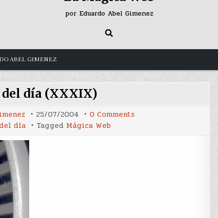
por Eduardo Abel Gimenez
DO ABEL GIMENEZ
e del día (XXXIX)
on
Gimenez
25/07/2004
0 Comments
El
del día
Tagged
Mágica Web
detalle
del
día
(XXXIX)