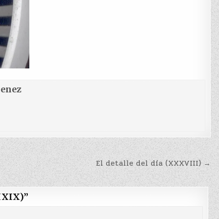
menez
El detalle del día (XXXVIII) →
XXXIX)
”