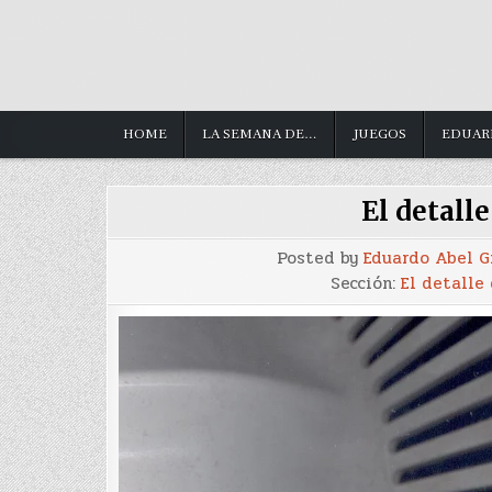
HOME
LA SEMANA DE…
JUEGOS
EDUAR
El detall
Posted by
Eduardo Abel 
Sección:
El detalle 