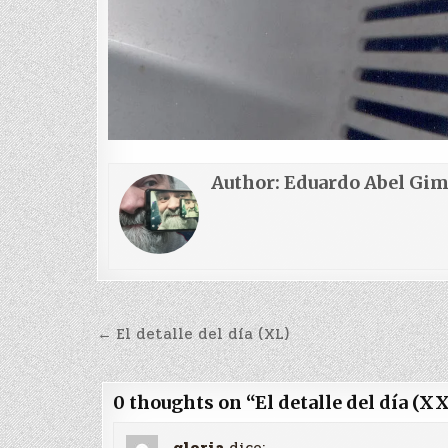
Author:
Eduardo Abel Gi
Navegación
← El detalle del día (XL)
de
entradas
0 thoughts on “
El detalle del día (