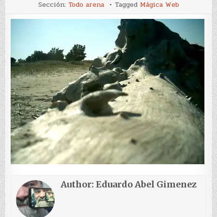
En
Sección:
Todo arena
Tagged
Mágica Web
la
playa
(6)
Author:
Eduardo Abel Gimenez