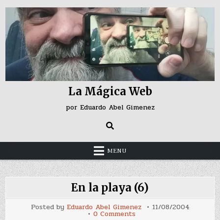
Skip
to
content
La Mágica Web
por Eduardo Abel Gimenez
MENU
En la playa (6)
Posted by
Eduardo Abel Gimenez
11/08/2004
on
0 Comments