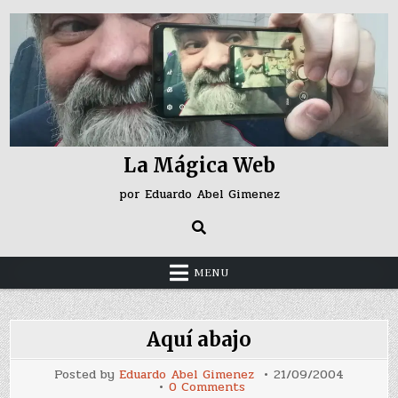
Skip
to
content
La Mágica Web
por Eduardo Abel Gimenez
MENU
Aquí abajo
Posted by
Eduardo Abel Gimenez
21/09/2004
on
0 Comments