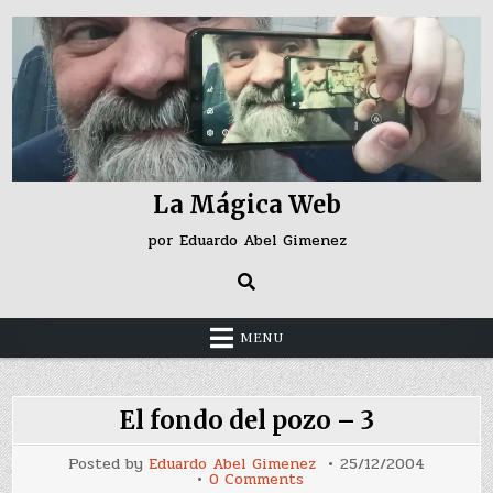
Skip
to
content
La Mágica Web
por Eduardo Abel Gimenez
MENU
El fondo del pozo – 3
Posted by
Eduardo Abel Gimenez
25/12/2004
on
0 Comments