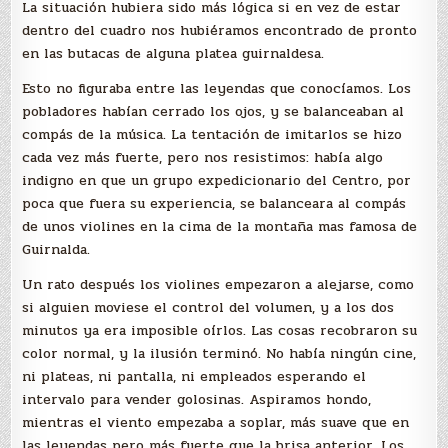
La situación hubiera sido más lógica si en vez de estar
dentro del cuadro nos hubiéramos encontrado de pronto
en las butacas de alguna platea guirnaldesa.
Esto no figuraba entre las leyendas que conocíamos. Los
pobladores habían cerrado los ojos, y se balanceaban al
compás de la música. La tentación de imitarlos se hizo
cada vez más fuerte, pero nos resistimos: había algo
indigno en que un grupo expedicionario del Centro, por
poca que fuera su experiencia, se balanceara al compás
de unos violines en la cima de la montaña mas famosa de
Guirnalda.
Un rato después los violines empezaron a alejarse, como
si alguien moviese el control del volumen, y a los dos
minutos ya era imposible oírlos. Las cosas recobraron su
color normal, y la ilusión terminó. No había ningún cine,
ni plateas, ni pantalla, ni empleados esperando el
intervalo para vender golosinas. Aspiramos hondo,
mientras el viento empezaba a soplar, más suave que en
las leyendas pero más fuerte que la brisa anterior. Los