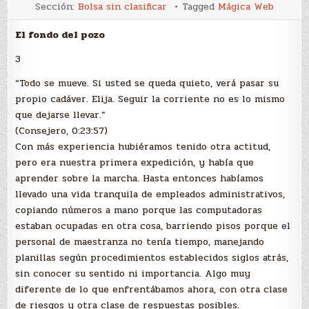
El
Sección:
Bolsa sin clasificar
Tagged
Mágica Web
fondo
del
pozo
El fondo del pozo
–
3
3
“Todo se mueve. Si usted se queda quieto, verá pasar su
propio cadáver. Elija. Seguir la corriente no es lo mismo
que dejarse llevar.”
(Consejero, 0:23:57)
Con más experiencia hubiéramos tenido otra actitud,
pero era nuestra primera expedición, y había que
aprender sobre la marcha. Hasta entonces habíamos
llevado una vida tranquila de empleados administrativos,
copiando números a mano porque las computadoras
estaban ocupadas en otra cosa, barriendo pisos porque el
personal de maestranza no tenía tiempo, manejando
planillas según procedimientos establecidos siglos atrás,
sin conocer su sentido ni importancia. Algo muy
diferente de lo que enfrentábamos ahora, con otra clase
de riesgos y otra clase de respuestas posibles.