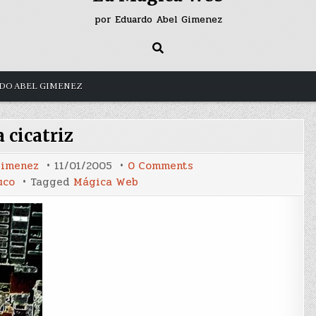
por Eduardo Abel Gimenez
DO ABEL GIMENEZ
 cicatriz
on
Gimenez
11/01/2005
0 Comments
La
uco
Tagged
Mágica Web
cicatriz