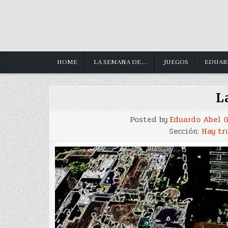
HOME
LA SEMANA DE…
JUEGOS
EDUAR
La
Posted by
Eduardo Abel 
Sección:
Hay tr