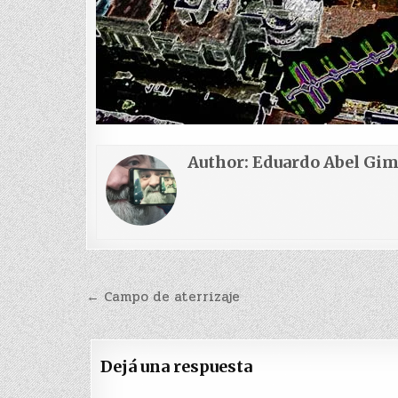
Author:
Eduardo Abel Gi
Navegación
← Campo de aterrizaje
de
entradas
Dejá una respuesta