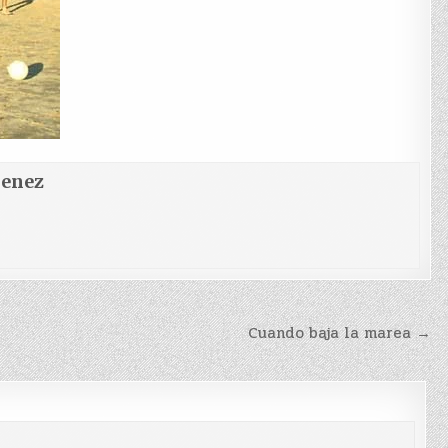
menez
Cuando baja la marea →