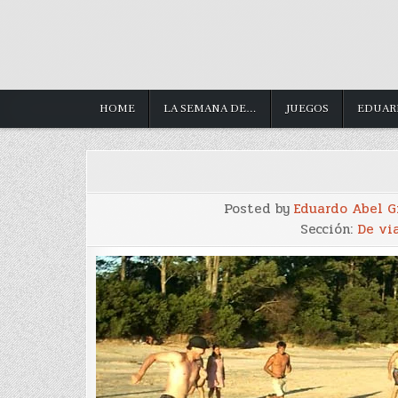
HOME
LA SEMANA DE…
JUEGOS
EDUAR
Posted by
Eduardo Abel 
Sección:
De via