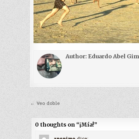
Author:
Eduardo Abel Gi
Navegación
← Veo doble
de
entradas
0 thoughts on “
¡Mía!
”
anonimo
dice: