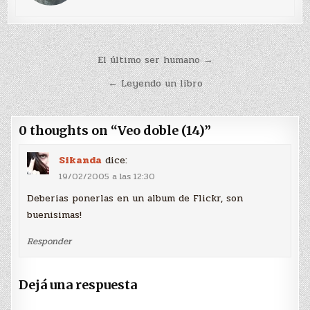
Navegación
El último ser humano →
de
← Leyendo un libro
entradas
0 thoughts on “
Veo doble (14)
”
Sikanda
dice:
19/02/2005 a las 12:30
Deberias ponerlas en un album de Flickr, son
buenisimas!
Responder
Dejá una respuesta