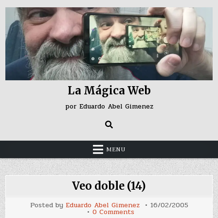
Skip
to
content
La Mágica Web
por Eduardo Abel Gimenez
MENU
Veo doble (14)
Posted by
Eduardo Abel Gimenez
16/02/2005
on
0 Comments