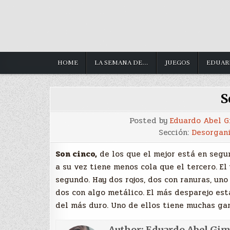
HOME
LA SEMANA DE…
JUEGOS
EDUAR
S
Posted by
Eduardo Abel 
Sección:
Desorgan
Son cinco,
de los que el mejor está en segu
a su vez tiene menos cola que el tercero. El
segundo. Hay dos rojos, dos con ranuras, uno 
dos con algo metálico. El más desparejo est
del más duro. Uno de ellos tiene muchas gan
Author:
Eduardo Abel Gi