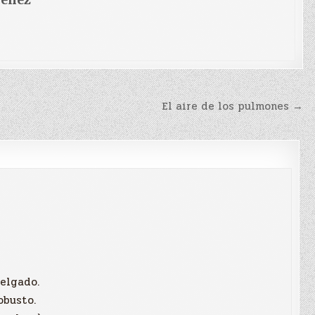
El aire de los pulmones →
delgado.
robusto.