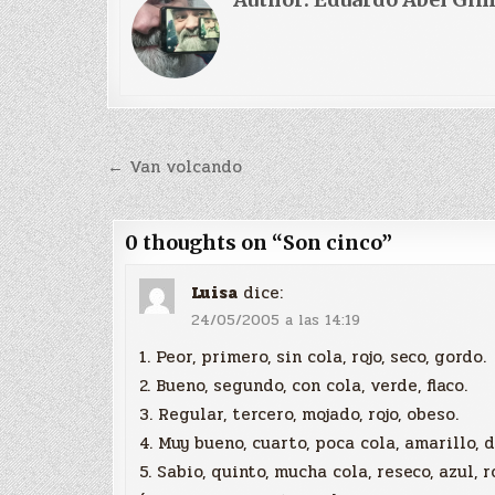
Navegación
← Van volcando
de
entradas
0 thoughts on “
Son cinco
”
Luisa
dice:
24/05/2005 a las 14:19
1. Peor, primero, sin cola, rojo, seco, gordo.
2. Bueno, segundo, con cola, verde, flaco.
3. Regular, tercero, mojado, rojo, obeso.
4. Muy bueno, cuarto, poca cola, amarillo, 
5. Sabio, quinto, mucha cola, reseco, azul, 