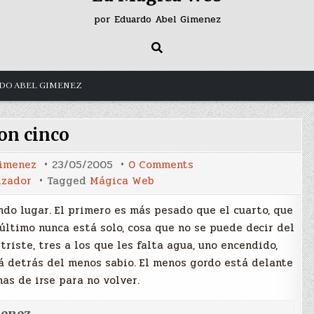
por Eduardo Abel Gimenez
DO ABEL GIMENEZ
on cinco
on
Gimenez
23/05/2005
0 Comments
Son
izador
Tagged
Mágica Web
cinco
ndo lugar. El primero es más pesado que el cuarto, que
 último nunca está solo, cosa que no se puede decir del
triste, tres a los que les falta agua, uno encendido,
á detrás del menos sabio. El menos gordo está delante
as de irse para no volver.
menez