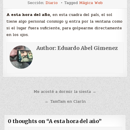
A
Sección:
Diario
Tagged
Mágica Web
esta
hora
del
A esta hora del año,
en esta cuadra del país, el sol
año
tiene algo personal conmigo y entra por la ventana como
si el lugar fuera suficiente, para golpearme directamente
en los ojos.
Author:
Eduardo Abel Gimenez
Navegación
Me acosté a dormir la siesta →
de
← TamTam en Clarín
entradas
0 thoughts on “
A esta hora del año
”