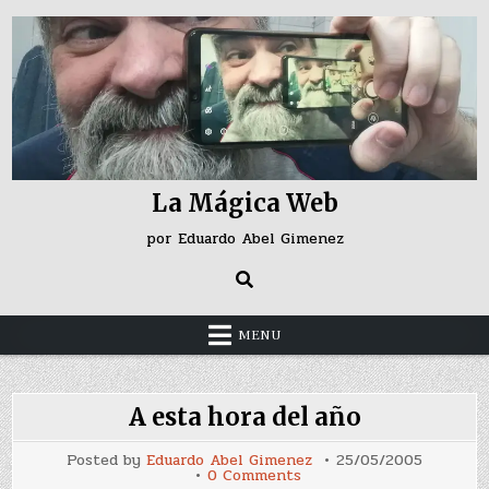
Skip
to
content
La Mágica Web
por Eduardo Abel Gimenez
MENU
A esta hora del año
Posted by
Eduardo Abel Gimenez
25/05/2005
on
0 Comments