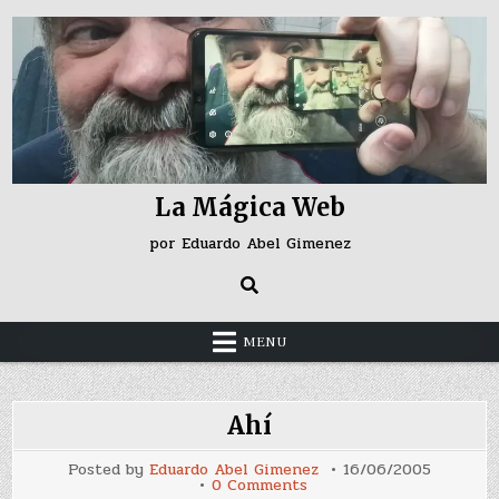
Skip
to
content
La Mágica Web
por Eduardo Abel Gimenez
MENU
Ahí
Posted by
Eduardo Abel Gimenez
16/06/2005
on
0 Comments