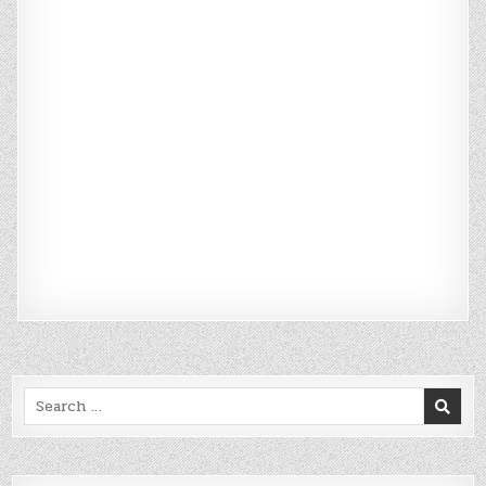
Search
for: