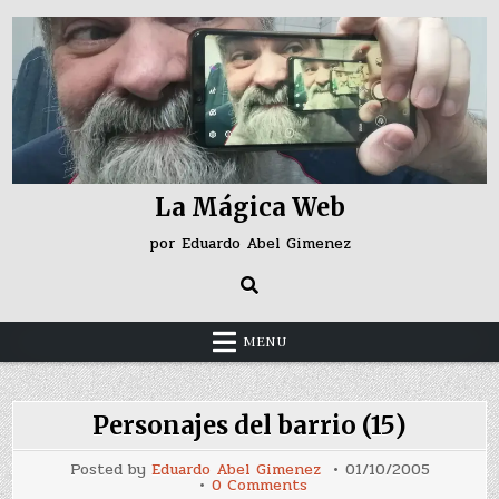
Skip
to
content
La Mágica Web
por Eduardo Abel Gimenez
MENU
Personajes del barrio (15)
Posted by
Eduardo Abel Gimenez
01/10/2005
on
0 Comments