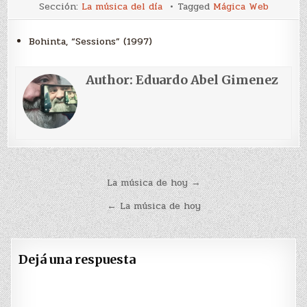
La
Sección:
La música del día
Tagged
Mágica Web
música
de
hoy
Bohinta, “Sessions” (1997)
Author:
Eduardo Abel Gimenez
Navegación
La música de hoy →
de
← La música de hoy
entradas
Dejá una respuesta