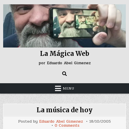
Skip
to
content
La Mágica Web
por Eduardo Abel Gimenez
MENU
La música de hoy
Posted by
Eduardo Abel Gimenez
18/10/2005
on
0 Comments