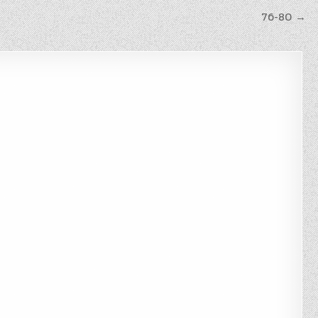
76-80 →