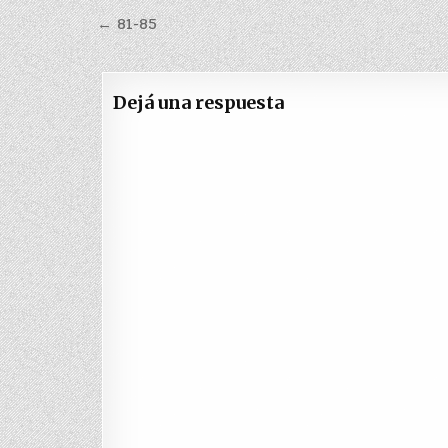
Navegación
← 81-85
de
entradas
Dejá una respuesta