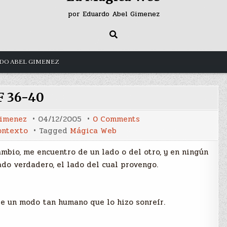
por Eduardo Abel Gimenez
DO ABEL GIMENEZ
F 36-40
on
Gimenez
04/12/2005
0 Comments
F
ontexto
Tagged
Mágica Web
36-
40
ambio, me encuentro de un lado o del otro, y en ningún
do verdadero, el lado del cual provengo.
de un modo tan humano que lo hizo sonreír.