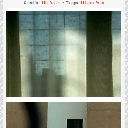
116-
Sección:
Mil fotos
Tagged
Mágica Web
120