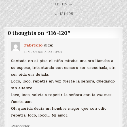
Navegación
111-115 →
de
← 121-125
entradas
0 thoughts on “
116-120
”
Fabricio
dice:
12/12/2005 a las 19:43
Sentado en el piso el niño miraba: una sra llamaba a
su esposo, intentando con esmero ser escuchada, sin
ser oida era dejada.
Loco, loco, repetia en voz fuerte la señora, quedando
sin aliento
loco, loco, volvia a repetir la señora con la voz mas
fuerte aun.
Oh querida decia un hombre mayor que con odio
repetia, loco, loco!… Mi amor.
Responder