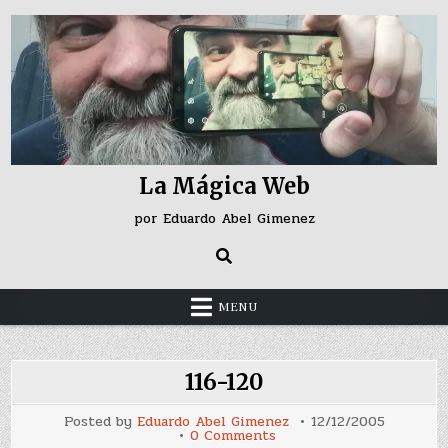
Skip
to
content
La Mágica Web
por Eduardo Abel Gimenez
MENU
116-120
Posted by
Eduardo Abel Gimenez
12/12/2005
on
0 Comments