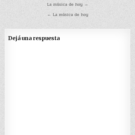
Navegación
La música de hoy →
de
← La música de hoy
entradas
Dejá una respuesta