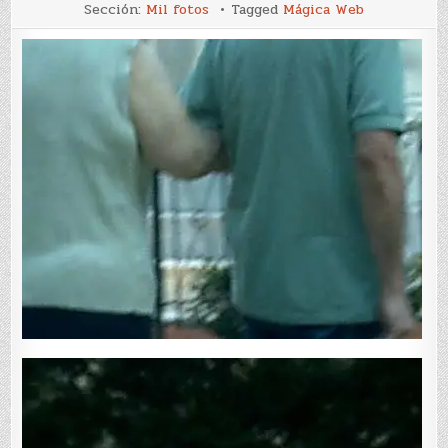
221-
Sección:
Mil fotos
Tagged
Mágica Web
225