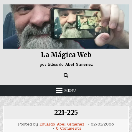
Skip
to
content
La Mágica Web
por Eduardo Abel Gimenez
MENU
221-225
Posted by
Eduardo Abel Gimenez
02/01/2006
on
0 Comments